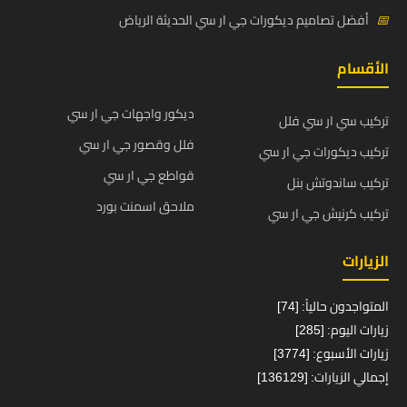
📅
أفضل تصاميم ديكورات جي ار سي الحديثة الرياض
الأقسام
ديكور واجهات جي ار سي
تركيب سي ار سي فلل
فلل وقصور جي ار سي
تركيب ديكورات جي ار سي
قواطع جي ار سي
تركيب ساندوتش بنل
ملاحق اسمنت بورد
تركيب كرنيش جي ار سي
الزيارات
المتواجدون حالياً: [74]
زيارات اليوم: [285]
زيارات الأسبوع: [3774]
إجمالي الزيارات: [136129]