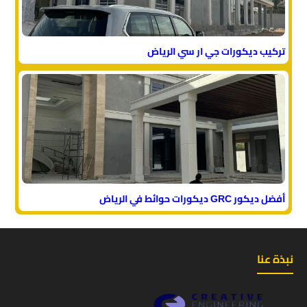
تركيب ديكورات جي ار سي الرياض
أفضل ديكور GRC ديكورات حوائط في الرياض
نبذة عنا