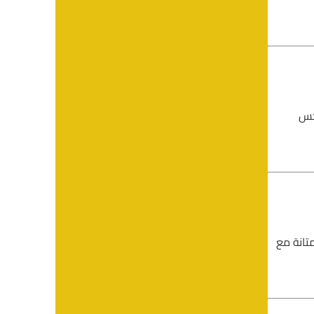
عكس
تانة مع