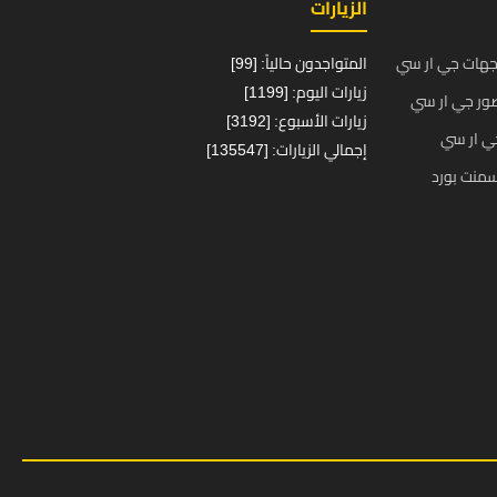
الزيارات
جهات جي ار سي
المتواجدون حالياً: [99]
زيارات اليوم: [1199]
ور جي ار سي
زيارات الأسبوع: [3192]
ي ار سي
إجمالي الزيارات: [135547]
منت بورد