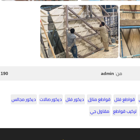
من:
admin
190 مشاهدة
قواطع فلل
قواطع منازل
ديكور فلل
ديكور صالات
ديكور مجالس
تركيب قواطع
مقاول جي