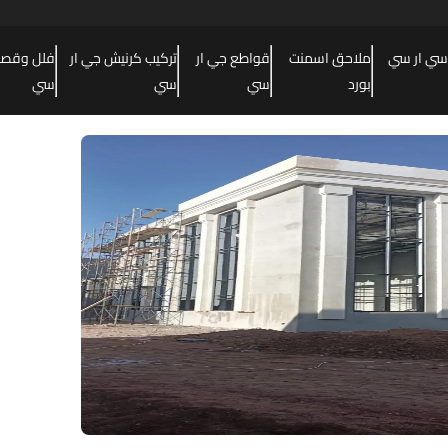
سي ار سي
ملاحق اسمنت
قواطع جي ار
تركيب كرنيش جي ار
فلل وقصور
بورد
سي
سي
سي