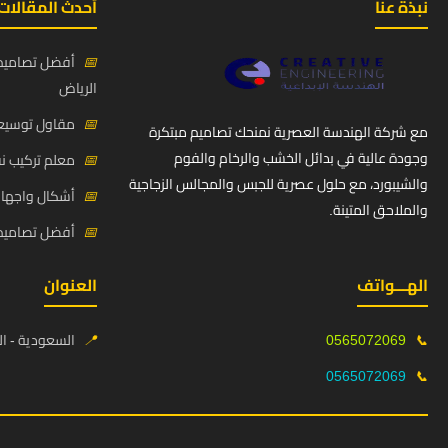
نبذة عنا
أحدث المقالات
📅
أفضل تصاميم 
الرياض
📅
مقاول توسيعة
مع شركة الهندسة العصرية نمنحك تصاميم مبتكرة
وجودة عالية في بدائل الخشب والرخام والفوم
📅
معلم تركيب ن
والشيبورد، مع حلول عصرية للجبس والمجالس الزجاجية
📅
أشكال واجهات
والملاحق المتينة.
📅
أفضل تصاميم د
الهـــواتف
العنوان
📞
0565072069
📍
السعودية - ال
0565072069
📞