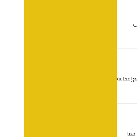
ى
ع إمكانية
 مما