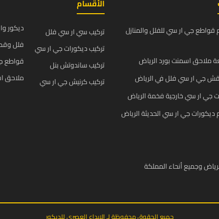
الأقسام
ديكور وا
قواطع جي ار سي للفلل والمنازل
تركيب سي ار سي فلل
فلل وقص
تركيب ديكورات جي ار سي
 ملاحق اسمنت بورد الرياض
قواطع ج
تركيب ساندوتش بنل
ملاحق اس
قش جي ار سي فلل في الرياض
تركيب كرنيش جي ار سي
 جي ار سي خارجية فخمة الرياض
يكورات جي ار سي الحديثة الرياض
رياض وجميع أنحاء المملكة
جميع الحقوق محفوظة لـ الإبداع العصري للديكور