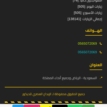
المتواجدون حالياً: [76]
زيارات اليوم: [505]
زيارات الأسبوع: [505]
إجمالي الزيارات: [138141]
الهـــواتف
0565072069
📞
0565072069
📞
العنوان
📍
السعودية - الرياض وجميع أنحاء المملكة
جميع الحقوق محفوظة لـ الإبداع العصري للديكور