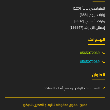
المتواجدون حالياً: [120]
زيارات اليوم: [388]
زيارات الأسبوع: [4492]
إجمالي الزيارات: [136847]
الهـــواتف
0565072069
📞
0565072069
📞
العنوان
📍
السعودية - الرياض وجميع أنحاء المملكة
جميع الحقوق محفوظة لـ الإبداع العصري للديكور