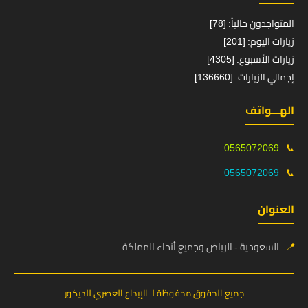
المتواجدون حالياً: [78]
زيارات اليوم: [201]
زيارات الأسبوع: [4305]
إجمالي الزيارات: [136660]
الهـــواتف
0565072069
📞
0565072069
📞
العنوان
📍
السعودية - الرياض وجميع أنحاء المملكة
جميع الحقوق محفوظة لـ الإبداع العصري للديكور