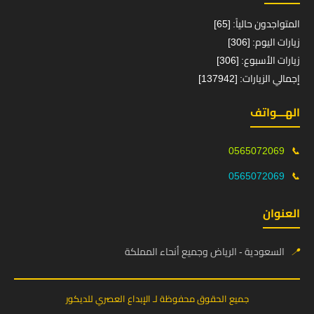
المتواجدون حالياً: [65]
زيارات اليوم: [306]
زيارات الأسبوع: [306]
إجمالي الزيارات: [137942]
الهـــواتف
0565072069
📞
0565072069
📞
العنوان
📍
السعودية - الرياض وجميع أنحاء المملكة
جميع الحقوق محفوظة لـ الإبداع العصري للديكور