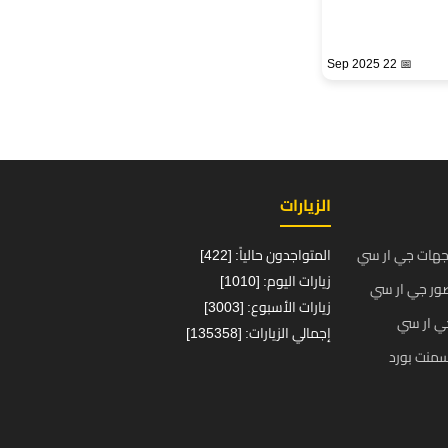
📅 22 Sep 2025
الزيارات
جهات جي ار سي
المتواجدون حالياً: [422]
زيارات اليوم: [1010]
ور جي ار سي
زيارات الأسبوع: [3003]
ي ار سي
إجمالي الزيارات: [135358]
منت بورد