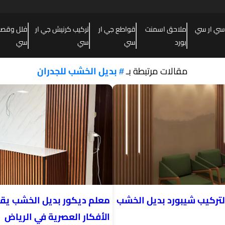
سي ار سي
ملاحق اسمنت
قواطع جي ار
تركيب كرنيش جي ار
فلل وقصور
بورد
سي
سي
سي
مقالات مرتبطة بـ
# بديل الخشب للجدران
ركيب شيبورد بديل الخشب
معلم ديكور بديل الخشب يق
الأفكار العصرية في الرياض