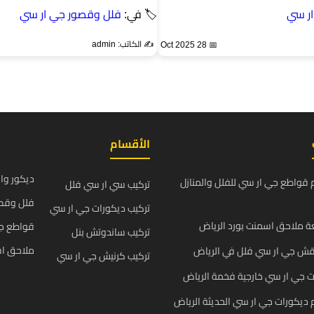
ر سي
🏷 في:
فلل وقصور جي ار سي
✍️ الكاتب: admin
📅 28 Oct 2025
الأقسام
ديكور وا
قواطع جي ار سي للفلل والمنازل
تركيب سي ار سي فلل
فلل وقص
تركيب ديكورات جي ار سي
 ملاحق اسمنت بورد الرياض
قواطع ج
تركيب ساندوتش بنل
ملاحق اس
قش جي ار سي فلل في الرياض
تركيب كرنيش جي ار سي
 جي ار سي خارجية فخمة الرياض
يكورات جي ار سي الحديثة الرياض