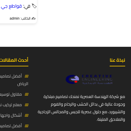
🏷 في:
قواطع جي ا
✍️ الكاتب: admin
نبذة عنا
أحدث المقالات
📅
أفضل تصاميم 
الرياض
📅
مقاول توسيعة
مع شركة الهندسة العصرية نمنحك تصاميم مبتكرة
وجودة عالية في بدائل الخشب والرخام والفوم
📅
معلم تركيب ن
والشيبورد، مع حلول عصرية للجبس والمجالس الزجاجية
📅
أشكال واجهات
والملاحق المتينة.
📅
أفضل تصاميم د