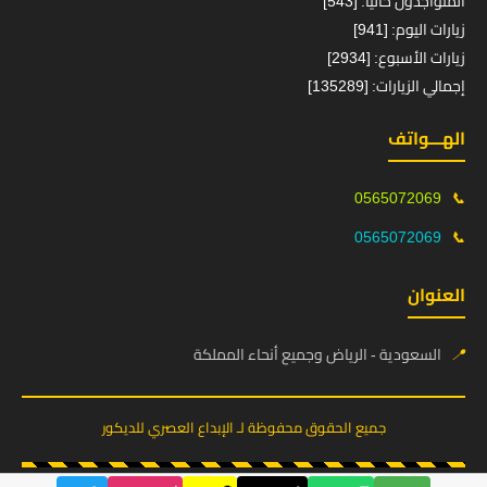
المتواجدون حالياً: [543]
زيارات اليوم: [941]
زيارات الأسبوع: [2934]
إجمالي الزيارات: [135289]
الهـــواتف
0565072069
📞
0565072069
📞
العنوان
📍
السعودية - الرياض وجميع أنحاء المملكة
جميع الحقوق محفوظة لـ الإبداع العصري للديكور