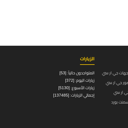
الزيارات
جهات جي ار سي
المتواجدون حالياً: [53]
زيارات اليوم: [372]
ور جي ار سي
زيارات الأسبوع: [5130]
ي ار سي
إجمالي الزيارات: [137485]
منت بورد