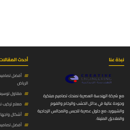
نبذة عنا
أحدث المقالات
📅
أفضل تصاميم 
الرياض
📅
مقاول توسيعة
مع شركة الهندسة العصرية نمنحك تصاميم مبتكرة
وجودة عالية في بدائل الخشب والرخام والفوم
📅
معلم تركيب ن
والشيبورد، مع حلول عصرية للجبس والمجالس الزجاجية
📅
أشكال واجهات
والملاحق المتينة.
📅
أفضل تصاميم د