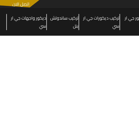
اتصل الان
 جي ار
تركيب ديكورات جي ار
تركيب ساندوتش
ديكور واجهات جي ار
سي
بنل
سي