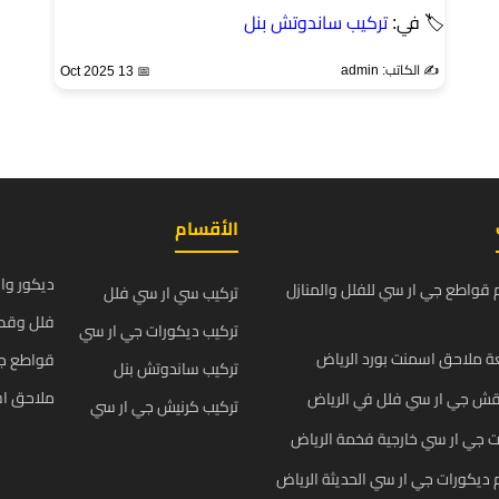
🏷 في:
تركيب ساندوتش بنل
✍️ الكاتب: admin
📅 13 Oct 2025
الأقسام
ديكور وا
قواطع جي ار سي للفلل والمنازل
تركيب سي ار سي فلل
فلل وقص
تركيب ديكورات جي ار سي
 ملاحق اسمنت بورد الرياض
قواطع ج
تركيب ساندوتش بنل
ملاحق اس
قش جي ار سي فلل في الرياض
تركيب كرنيش جي ار سي
 جي ار سي خارجية فخمة الرياض
يكورات جي ار سي الحديثة الرياض