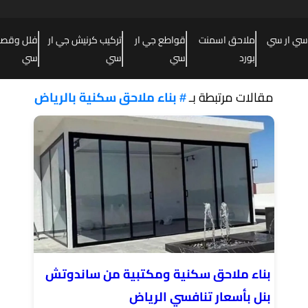
سي ار سي
ملاحق اسمنت
قواطع جي ار
تركيب كرنيش جي ار
فلل وقصور
بورد
سي
سي
سي
مقالات مرتبطة بـ
# بناء ملاحق سكنية بالرياض
بناء ملاحق سكنية ومكتبية من ساندوتش
بنل بأسعار تنافسي الرياض