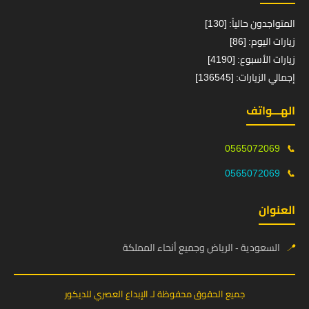
المتواجدون حالياً: [130]
زيارات اليوم: [86]
زيارات الأسبوع: [4190]
إجمالي الزيارات: [136545]
الهـــواتف
0565072069
📞
0565072069
📞
العنوان
📍
السعودية - الرياض وجميع أنحاء المملكة
جميع الحقوق محفوظة لـ الإبداع العصري للديكور