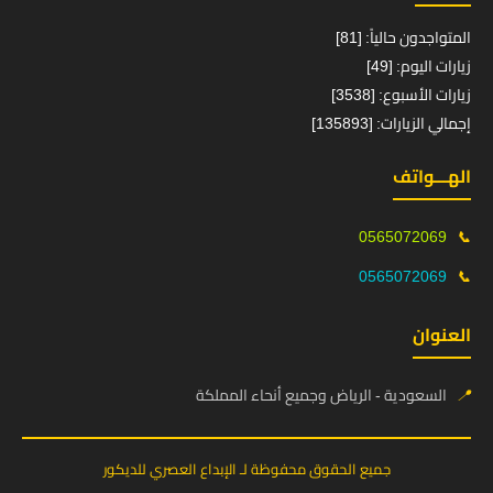
المتواجدون حالياً: [81]
زيارات اليوم: [49]
زيارات الأسبوع: [3538]
إجمالي الزيارات: [135893]
الهـــواتف
0565072069
📞
0565072069
📞
العنوان
📍
السعودية - الرياض وجميع أنحاء المملكة
جميع الحقوق محفوظة لـ الإبداع العصري للديكور