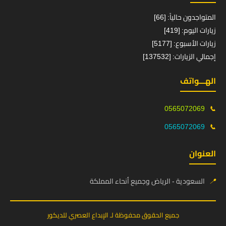
المتواجدون حالياً: [66]
زيارات اليوم: [419]
زيارات الأسبوع: [5177]
إجمالي الزيارات: [137532]
الهـــواتف
0565072069
📞
0565072069
📞
العنوان
📍
السعودية - الرياض وجميع أنحاء المملكة
جميع الحقوق محفوظة لـ الإبداع العصري للديكور