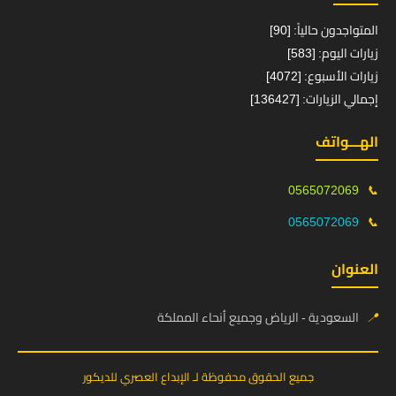
المتواجدون حالياً: [90]
زيارات اليوم: [583]
زيارات الأسبوع: [4072]
إجمالي الزيارات: [136427]
الهـــواتف
0565072069
📞
0565072069
📞
العنوان
📍
السعودية - الرياض وجميع أنحاء المملكة
جميع الحقوق محفوظة لـ الإبداع العصري للديكور