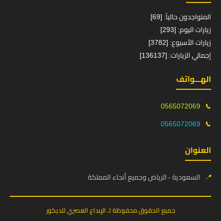
المتواجدون حالياً: [69]
زيارات اليوم: [293]
زيارات الأسبوع: [3782]
إجمالي الزيارات: [136137]
الهـــواتف
0565072069
📞
0565072069
📞
العنوان
📍
السعودية - الرياض وجميع أنحاء المملكة
جميع الحقوق محفوظة لـ الإبداع العصري للديكور