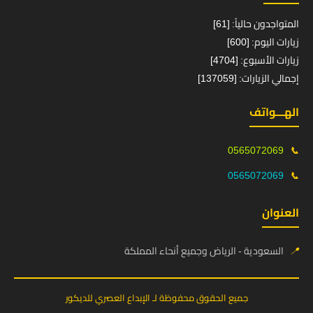
المتواجدون حالياً: [61]
زيارات اليوم: [600]
زيارات الأسبوع: [4704]
إجمالي الزيارات: [137059]
الهـــواتف
0565072069
📞
0565072069
📞
العنوان
📍
السعودية - الرياض وجميع أنحاء المملكة
جميع الحقوق محفوظة لـ الإبداع العصري للديكور