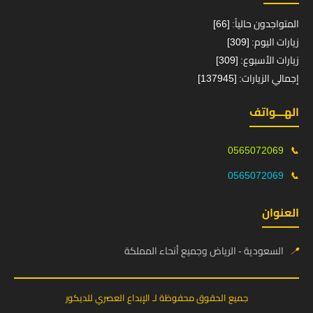
المتواجدون حالياً: [66]
زيارات اليوم: [309]
زيارات الأسبوع: [309]
إجمالي الزيارات: [137945]
الهـــواتف
0565072069
📞
0565072069
📞
العنوان
📍
السعودية - الرياض وجميع أنحاء المملكة
جميع الحقوق محفوظة لـ الإبداع العصري للديكور