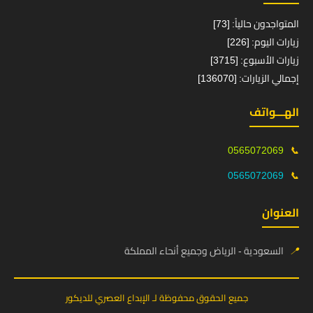
المتواجدون حالياً: [73]
زيارات اليوم: [226]
زيارات الأسبوع: [3715]
إجمالي الزيارات: [136070]
الهـــواتف
0565072069
📞
0565072069
📞
العنوان
📍
السعودية - الرياض وجميع أنحاء المملكة
جميع الحقوق محفوظة لـ الإبداع العصري للديكور