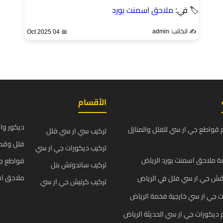
🏷 في:
ملاحق اسمنت بورد
✍️ الكاتب: admin
📅 04 Oct 2025
الأقسام
ديكور وا
قواطع جي ار سي للفلل والمنازل
تركيب سي ار سي فلل
فلل وقص
تركيب ديكورات جي ار سي
 ملاحق اسمنت بورد الرياض
قواطع ج
تركيب ساندوتش بنل
ملاحق اس
قش جي ار سي فلل في الرياض
تركيب كرنيش جي ار سي
 جي ار سي خارجية فخمة الرياض
يكورات جي ار سي الحديثة الرياض