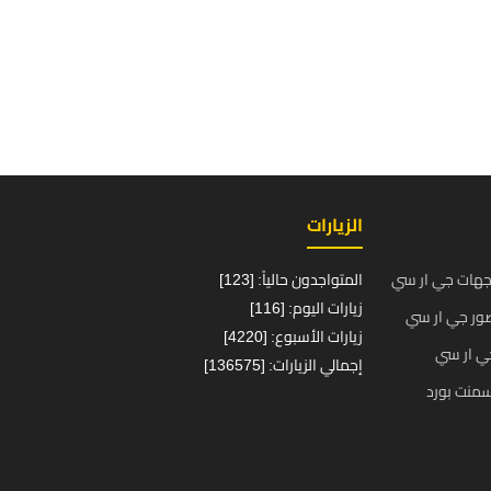
الزيارات
جهات جي ار سي
المتواجدون حالياً: [123]
زيارات اليوم: [116]
ور جي ار سي
زيارات الأسبوع: [4220]
ي ار سي
إجمالي الزيارات: [136575]
منت بورد