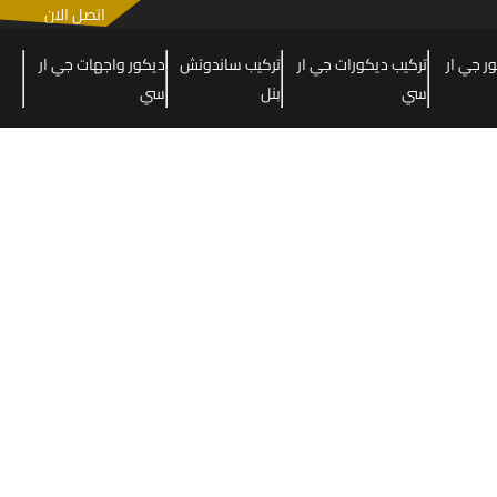
اتصل الان
 جي ار
تركيب ديكورات جي ار
تركيب ساندوتش
ديكور واجهات جي ار
سي
بنل
سي