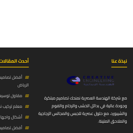
نبذة عنا
أحدث المقالات
📅
أفضل تصاميم 
الرياض
📅
مقاول توسيعة
مع شركة الهندسة العصرية نمنحك تصاميم مبتكرة
وجودة عالية في بدائل الخشب والرخام والفوم
📅
معلم تركيب ن
والشيبورد، مع حلول عصرية للجبس والمجالس الزجاجية
📅
أشكال واجهات
والملاحق المتينة.
📅
أفضل تصاميم د