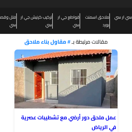
سي ار سي
ملاحق اسمنت
قواطع جي ار
تركيب كرنيش جي ار
فلل وقصور
بورد
سي
سي
سي
مقالات مرتبطة بـ
# مقاول بناء ملاحق
عمل ملحق دور أرضي مع تشطيبات عصرية
في الرياض