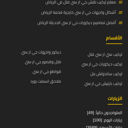
📅
معلم تركيب نقش جي ار سي فلل في الرياض
📅
أشكال واجهات جي ار سي خارجية فخمة الرياض
📅
أفضل تصاميم ديكورات جي ار سي الحديثة الرياض
الأقسام
ديكور واجهات جي ار سي
تركيب سي ار سي فلل
فلل وقصور جي ار سي
تركيب ديكورات جي ار سي
قواطع جي ار سي
تركيب ساندوتش بنل
ملاحق اسمنت بورد
تركيب كرنيش جي ار سي
الزيارات
المتواجدون حالياً: [49]
زيارات اليوم: [100]
زيارات الأسبوع: [3589]