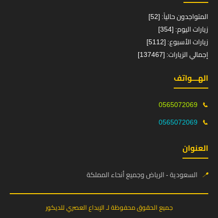
المتواجدون حالياً: [52]
زيارات اليوم: [354]
زيارات الأسبوع: [5112]
إجمالي الزيارات: [137467]
الهـــواتف
0565072069
📞
0565072069
📞
العنوان
📍
السعودية - الرياض وجميع أنحاء المملكة
جميع الحقوق محفوظة لـ الإبداع العصري للديكور