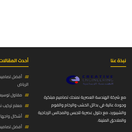
نبذة عنا
أحدث المقالات
📅
أفضل تصاميم 
الرياض
📅
مقاول توسيعة
مع شركة الهندسة العصرية نمنحك تصاميم مبتكرة
وجودة عالية في بدائل الخشب والرخام والفوم
📅
معلم تركيب ن
والشيبورد، مع حلول عصرية للجبس والمجالس الزجاجية
📅
أشكال واجهات
والملاحق المتينة.
📅
أفضل تصاميم د