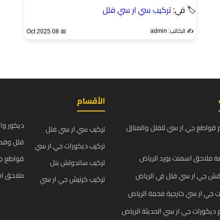
🏷 في:
تركيب سي ار سي فلل
✍️ الكاتب: admin
📅 08 Oct 2025
الأقسام
ديكور وا
قواطع جي ار سي للفلل والمنازل
تركيب سي ار سي فلل
فلل وقص
تركيب ديكورات جي ار سي
 ملاحق اسمنت بورد الرياض
قواطع ج
تركيب ساندوتش بنل
ملاحق اس
قش جي ار سي فلل في الرياض
تركيب كرنيش جي ار سي
 جي ار سي خارجية فخمة الرياض
يكورات جي ار سي الحديثة الرياض