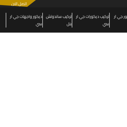
اتصل الان
 جي ار
تركيب ديكورات جي ار
تركيب ساندوتش
ديكور واجهات جي ار
سي
بنل
سي