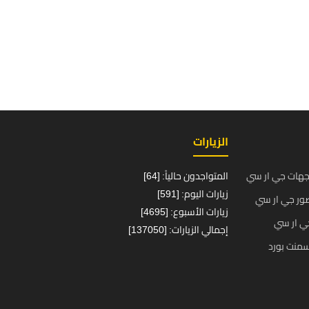
الزيارات
جهات جي ار سي
المتواجدون حالياً: [64]
زيارات اليوم: [591]
ور جي ار سي
زيارات الأسبوع: [4695]
ي ار سي
إجمالي الزيارات: [137050]
منت بورد