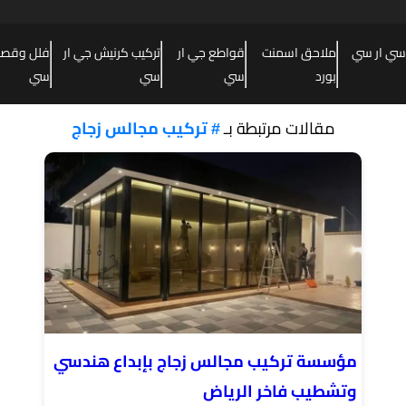
سي ار سي
ملاحق اسمنت
قواطع جي ار
تركيب كرنيش جي ار
فلل وقصور
بورد
سي
سي
سي
مقالات مرتبطة بـ
# تركيب مجالس زجاج
مؤسسة تركيب مجالس زجاج بإبداع هندسي
وتشطيب فاخر الرياض