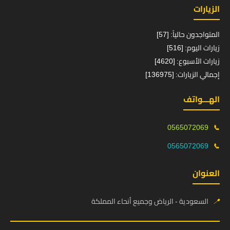
الزيارات
المتواجدون حالياً: [57]
زيارات اليوم: [516]
زيارات الأسبوع: [4620]
إجمالي الزيارات: [136975]
الهـــواتف
0565072069
📞
0565072069
📞
العنوان
📍
السعودية - الرياض وجميع أنحاء المملكة