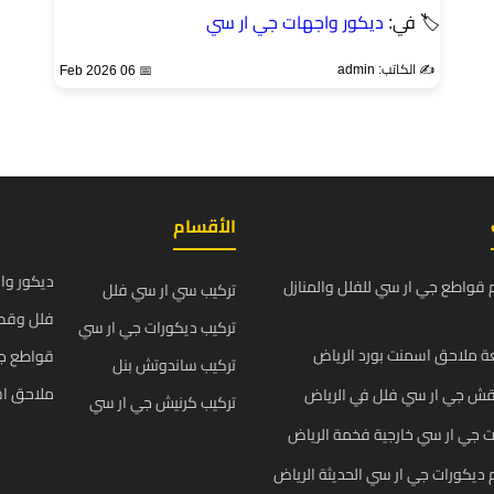
🏷 في:
ديكور واجهات جي ار سي
✍️ الكاتب: admin
📅 06 Feb 2026
الأقسام
ديكور وا
قواطع جي ار سي للفلل والمنازل
تركيب سي ار سي فلل
فلل وقص
تركيب ديكورات جي ار سي
 ملاحق اسمنت بورد الرياض
قواطع ج
تركيب ساندوتش بنل
ملاحق اس
قش جي ار سي فلل في الرياض
تركيب كرنيش جي ار سي
 جي ار سي خارجية فخمة الرياض
يكورات جي ار سي الحديثة الرياض