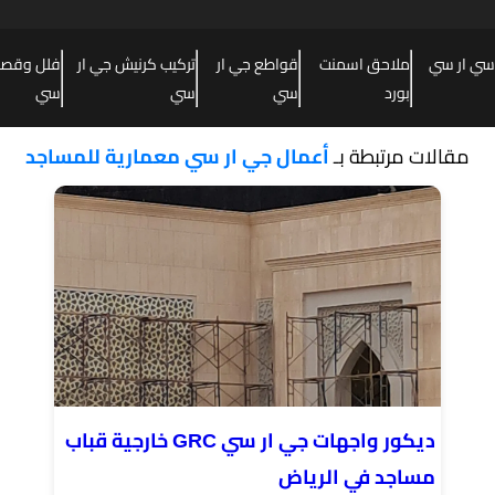
سي ار سي
ملاحق اسمنت
قواطع جي ار
تركيب كرنيش جي ار
فلل وقصور
بورد
سي
سي
سي
مقالات مرتبطة بـ
أعمال جي ار سي معمارية للمساجد
ديكور واجهات جي ار سي GRC خارجية قباب
مساجد في الرياض