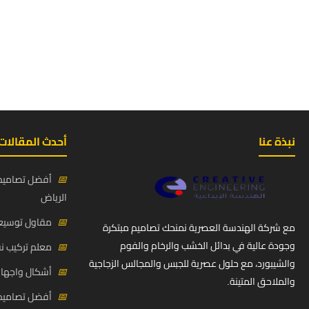
نبذة عنا
أحدث المقالات
📅
أفضل تصاميم 
الرياض
📅
مقاول توسيعة
مع شركة الهندسة العصرية نمنحك تصاميم مبتكرة
وجودة عالية في بدائل الخشب والرخام والفوم
📅
معلم تركيب ن
والشيبورد، مع حلول عصرية للجبس والمجالس الزجاجية
📅
أشكال واجهات
والملاحق المتينة.
📅
أفضل تصاميم د