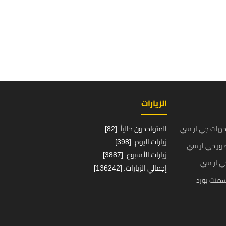
الزيارات
جهات جي ار سي
المتواجدون حالياً: [82]
زيارات اليوم: [398]
ور جي ار سي
زيارات الأسبوع: [3887]
ي ار سي
إجمالي الزيارات: [136242]
منت بورد