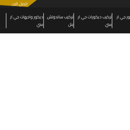
اتصل الان
 جي ار
تركيب ديكورات جي ار
تركيب ساندوتش
ديكور واجهات جي ار
سي
بنل
سي