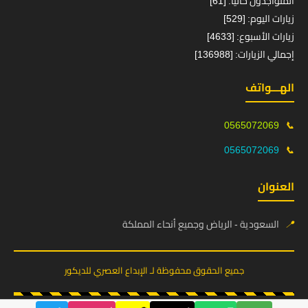
المتواجدون حالياً: [61]
زيارات اليوم: [529]
زيارات الأسبوع: [4633]
إجمالي الزيارات: [136988]
الهـــواتف
0565072069
📞
0565072069
📞
العنوان
📍
السعودية - الرياض وجميع أنحاء المملكة
جميع الحقوق محفوظة لـ الإبداع العصري للديكور