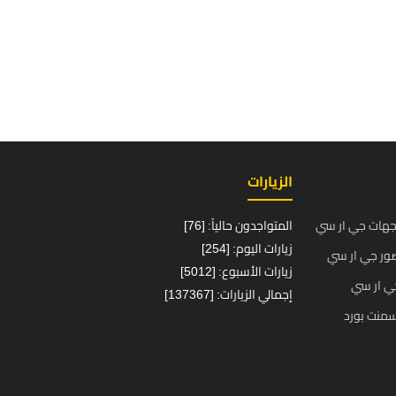
الزيارات
جهات جي ار سي
المتواجدون حالياً: [76]
زيارات اليوم: [254]
ور جي ار سي
زيارات الأسبوع: [5012]
ي ار سي
إجمالي الزيارات: [137367]
منت بورد