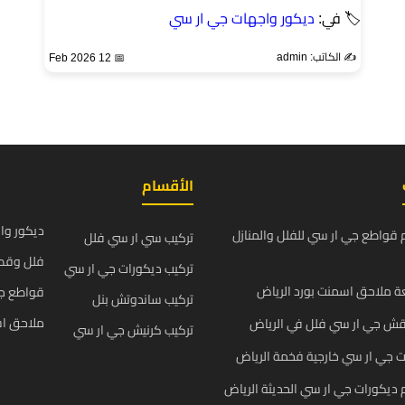
🏷 في:
ديكور واجهات جي ار سي
✍️ الكاتب: admin
📅 12 Feb 2026
الأقسام
ديكور وا
قواطع جي ار سي للفلل والمنازل
تركيب سي ار سي فلل
فلل وقص
تركيب ديكورات جي ار سي
 ملاحق اسمنت بورد الرياض
قواطع ج
تركيب ساندوتش بنل
ملاحق اس
قش جي ار سي فلل في الرياض
تركيب كرنيش جي ار سي
 جي ار سي خارجية فخمة الرياض
يكورات جي ار سي الحديثة الرياض