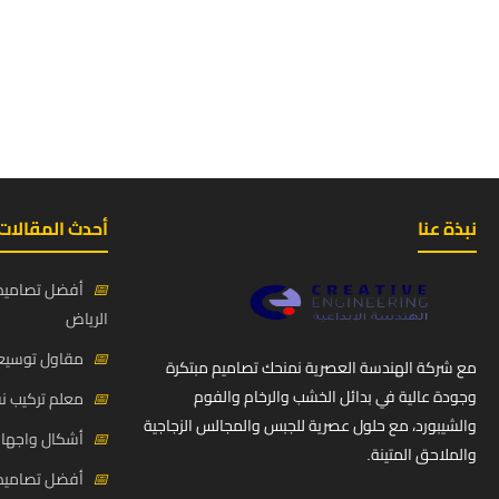
نبذة عنا
أحدث المقالات
📅
أفضل تصاميم 
الرياض
📅
مقاول توسيعة
مع شركة الهندسة العصرية نمنحك تصاميم مبتكرة
وجودة عالية في بدائل الخشب والرخام والفوم
📅
معلم تركيب ن
والشيبورد، مع حلول عصرية للجبس والمجالس الزجاجية
📅
أشكال واجهات
والملاحق المتينة.
📅
أفضل تصاميم د