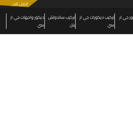
اتصل الان
 جي ار
تركيب ديكورات جي ار
تركيب ساندوتش
ديكور واجهات جي ار
سي
بنل
سي