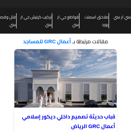
سي ار سي
ملاحق اسمنت
قواطع جي ار
تركيب كرنيش جي ار
فلل وقصور
بورد
سي
سي
سي
مقالات مرتبطة بـ
أعمال GRC للمساجد
قباب حديثة تصميم داخلي ديكور إسلامي
أعمال GRC الرياض