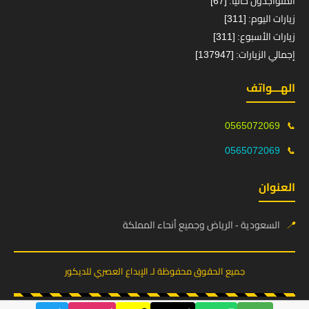
المتواجدون حالياً: [67]
زيارات اليوم: [311]
زيارات الأسبوع: [311]
إجمالي الزيارات: [137947]
الهـــواتف
0565072069
📞
0565072069
📞
العنوان
📍
السعودية - الرياض وجميع أنحاء المملكة
جميع الحقوق محفوظة لـ الإبداع العصري للديكور