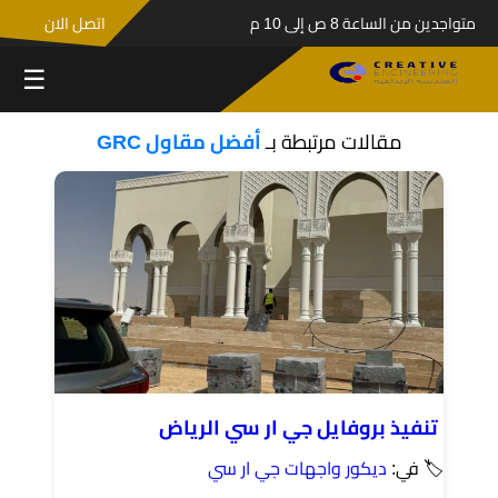
متواجدين من الساعة 8 ص إلى 10 م
اتصل الان
☰
مقالات مرتبطة بـ
أفضل مقاول GRC
تنفيذ بروفايل جي ار سي الرياض
🏷 في:
ديكور واجهات جي ار سي