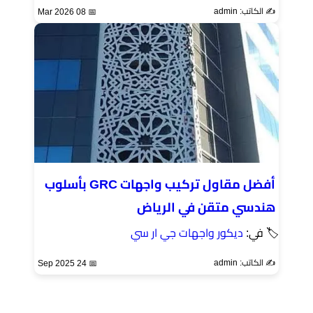
✍️ الكاتب: admin
📅 08 Mar 2026
أفضل مقاول تركيب واجهات GRC بأسلوب
هندسي متقن في الرياض
🏷 في:
ديكور واجهات جي ار سي
✍️ الكاتب: admin
📅 24 Sep 2025