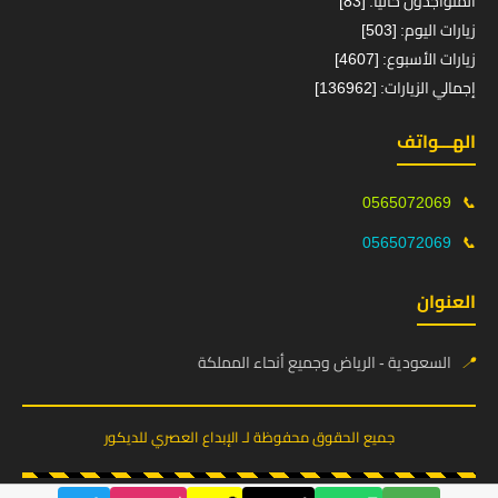
المتواجدون حالياً: [83]
زيارات اليوم: [503]
زيارات الأسبوع: [4607]
إجمالي الزيارات: [136962]
الهـــواتف
0565072069
📞
0565072069
📞
العنوان
📍
السعودية - الرياض وجميع أنحاء المملكة
جميع الحقوق محفوظة لـ الإبداع العصري للديكور