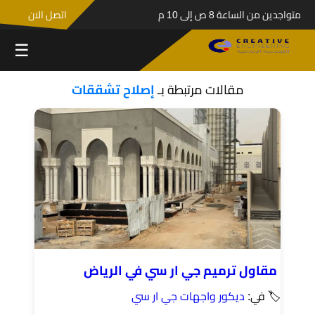
متواجدين من الساعة 8 ص إلى 10 م
اتصل الان
☰
مقالات مرتبطة بـ
إصلاح تشققات
مقاول ترميم جي ار سي في الرياض
🏷 في:
ديكور واجهات جي ار سي