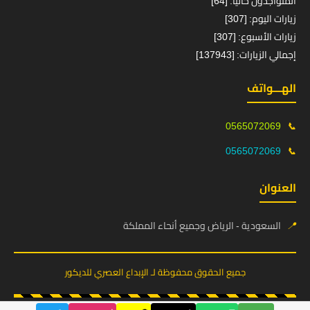
المتواجدون حالياً: [64]
زيارات اليوم: [307]
زيارات الأسبوع: [307]
إجمالي الزيارات: [137943]
الهـــواتف
0565072069
📞
0565072069
📞
العنوان
📍
السعودية - الرياض وجميع أنحاء المملكة
جميع الحقوق محفوظة لـ الإبداع العصري للديكور