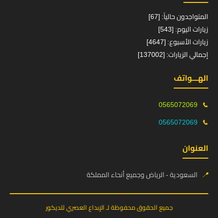
المتواجدون حالياً: [67]
زيارات اليوم: [543]
زيارات الأسبوع: [4647]
إجمالي الزيارات: [137002]
الهـــواتف
0565072069
📞
0565072069
📞
العنوان
📍
السعودية - الرياض وجميع أنحاء المملكة
جميع الحقوق محفوظة لـ الإبداع العصري للديكور