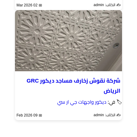
✍️ الكاتب: admin
📅 02 Mar 2026
شركة نقوش زخارف مساجد ديكور GRC
الرياض
🏷 في:
ديكور واجهات جي ار سي
✍️ الكاتب: admin
📅 09 Feb 2026