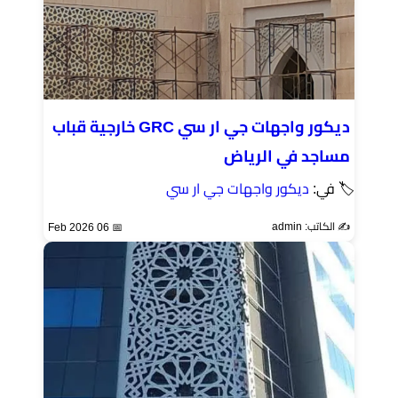
ديكور واجهات جي ار سي GRC خارجية قباب
مساجد في الرياض
🏷 في:
ديكور واجهات جي ار سي
✍️ الكاتب: admin
📅 06 Feb 2026