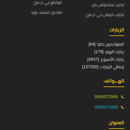
قواطع جي ار سي
تركيب ساندوتش بنل
ملاحق اسمنت بورد
تركيب كرنيش جي ار سي
الزيارات
المتواجدون حالياً: [64]
زيارات اليوم: [179]
زيارات الأسبوع: [4937]
إجمالي الزيارات: [137292]
الهـــواتف
0565072069
📞
0565072069
📞
العنوان