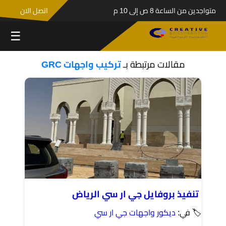
متواجدين من الساعة 8 ص إلى 10 م
اتصل الان
☰
مقالات مرتبطة بـ
تركيب واجهات GRC
تنفيذ بروفايل جي ار سي الرياض
🏷 في:
ديكور واجهات جي ار سي