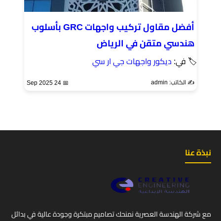
أفضل مقاول تركيب واجهات GRC بأسلوب
هندسي متقن في الرياض
🏷 في:
ديكور واجهات جي ار سي
✍️ الكاتب: admin
📅 24 Sep 2025
نبذة عنا
مع شركة الهندسة العصرية نمنحك تصاميم مبتكرة وجودة عالية في بدائل