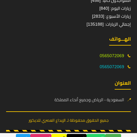
المتواجدون حالياً: [458]
زيارات اليوم: [840]
زيارات الأسبوع: [2833]
إجمالي الزيارات: [135188]
الهـــواتف
0565072069
📞
0565072069
📞
العنوان
📍
السعودية - الرياض وجميع أنحاء المملكة
جميع الحقوق محفوظة لـ الإبداع العصري للديكور