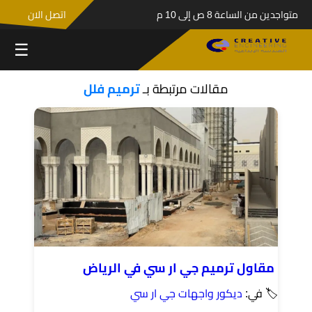
متواجدين من الساعة 8 ص إلى 10 م
اتصل الان
☰
مقالات مرتبطة بـ
ترميم فلل
مقاول ترميم جي ار سي في الرياض
🏷 في:
ديكور واجهات جي ار سي