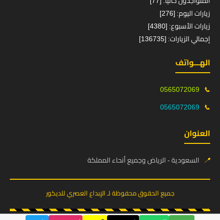
المتواجدون حالياً: [77]
زيارات اليوم: [276]
زيارات الأسبوع: [4380]
إجمالي الزيارات: [136735]
الهـــواتف
0565072069
📞
0565072069
📞
العنوان
📍
السعودية - الرياض وجميع أنحاء المملكة
جميع الحقوق محفوظة لـ الإبداع العصري للديكور