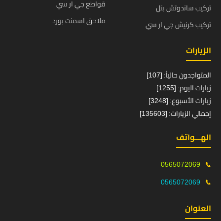
قواطع جي ار سي
تركيب ساندوتش بنل
ملاحق اسمنت بورد
تركيب كرنيش جي ار سي
الزيارات
المتواجدون حالياً: [107]
زيارات اليوم: [1255]
زيارات الأسبوع: [3248]
إجمالي الزيارات: [135603]
الهـــواتف
0565072069
📞
0565072069
📞
العنوان