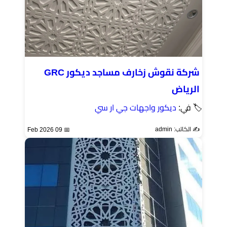
شركة نقوش زخارف مساجد ديكور GRC
الرياض
🏷 في:
ديكور واجهات جي ار سي
✍️ الكاتب: admin
📅 09 Feb 2026