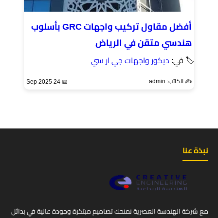
أفضل مقاول تركيب واجهات GRC بأسلوب
هندسي متقن في الرياض
🏷 في:
ديكور واجهات جي ار سي
✍️ الكاتب: admin
📅 24 Sep 2025
نبذة عنا
مع شركة الهندسة العصرية نمنحك تصاميم مبتكرة وجودة عالية في بدائل