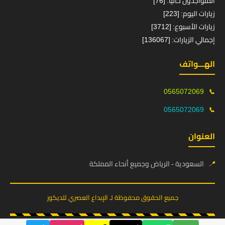
المتواجدون حالياً: [76]
زيارات اليوم: [223]
زيارات الأسبوع: [3712]
إجمالي الزيارات: [136067]
الهـــواتف
0565072069
📞
0565072069
📞
العنوان
📍
السعودية - الرياض وجميع أنحاء المملكة
جميع الحقوق محفوظة لـ الإبداع العصري للديكور