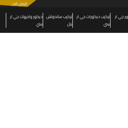
اتصل الان
 جي ار
تركيب ديكورات جي ار
تركيب ساندوتش
ديكور واجهات جي ار
سي
بنل
سي