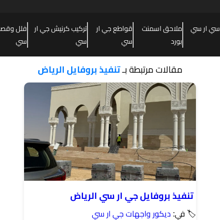
سي ار سي
ملاحق اسمنت
قواطع جي ار
تركيب كرنيش جي ار
فلل وقصور
بورد
سي
سي
سي
مقالات مرتبطة بـ
تنفيذ بروفايل الرياض
تنفيذ بروفايل جي ار سي الرياض
🏷 في:
ديكور واجهات جي ار سي