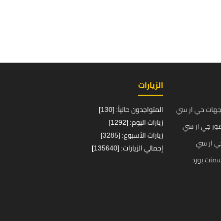
الزيارات
جهات جي ار سي
المتواجدون حالياً: [130]
زيارات اليوم: [1292]
ور جي ار سي
زيارات الأسبوع: [3285]
ي ار سي
إجمالي الزيارات: [135640]
منت بورد