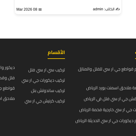
✍️ الكاتب: admin
📅 08 Mar 2026
الأقسام
ديكور وا
قواطع جي ار سي للفلل والمنازل
تركيب سي ار سي فلل
فلل وقص
تركيب ديكورات جي ار سي
 ملاحق اسمنت بورد الرياض
قواطع ج
تركيب ساندوتش بنل
ملاحق اس
قش جي ار سي فلل في الرياض
تركيب كرنيش جي ار سي
 جي ار سي خارجية فخمة الرياض
يكورات جي ار سي الحديثة الرياض