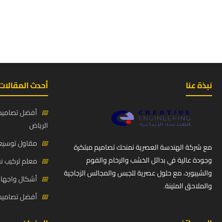
نبذة عنا
أحدث المقالات
📅
أفضل تصاميم 
الرياض
📅
مقاول توسيعة
مع شركة الهندسة العصرية نمنحك تصاميم مبتكرة
وجودة عالية في بدائل الخشب والرخام والفوم
📅
معلم تركيب ن
والشيبورد، مع حلول عصرية للجبس والمجالس الزجاجية
📅
أشكال واجهات
والملاحق المتينة.
📅
أفضل تصاميم د