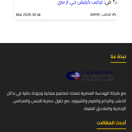
🏷 في:
تركيب كرنيش جي ار سي
✍️ الكاتب: admin
📅 30 Mar 2026
نبذة عنا
مع شركة الهندسة العصرية نمنحك تصاميم مبتكرة وجودة عالية في بدائل
الخشب والرخام والفوم والشيبورد، مع حلول عصرية للجبس والمجالس
الزجاجية والملاحق المتينة.
أحدث المقالات