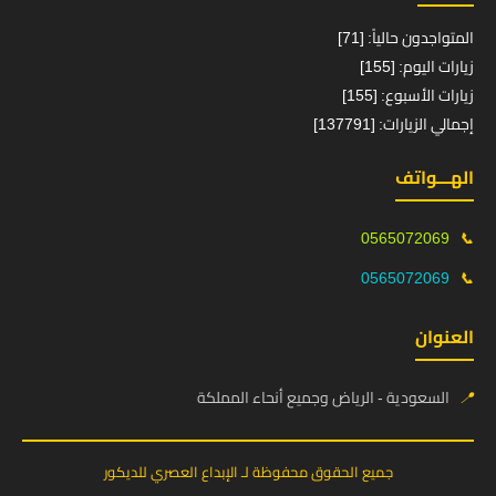
المتواجدون حالياً: [71]
زيارات اليوم: [155]
زيارات الأسبوع: [155]
إجمالي الزيارات: [137791]
الهـــواتف
0565072069
📞
0565072069
📞
العنوان
📍
السعودية - الرياض وجميع أنحاء المملكة
جميع الحقوق محفوظة لـ الإبداع العصري للديكور