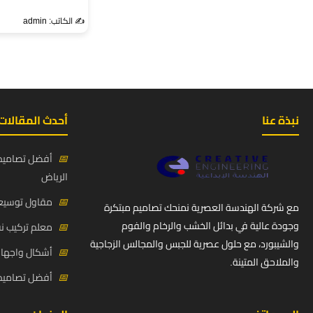
✍️ الكاتب: admin
نبذة عنا
أحدث المقالات
📅
أفضل تصاميم 
الرياض
📅
مقاول توسيعة
مع شركة الهندسة العصرية نمنحك تصاميم مبتكرة
وجودة عالية في بدائل الخشب والرخام والفوم
📅
معلم تركيب ن
والشيبورد، مع حلول عصرية للجبس والمجالس الزجاجية
📅
أشكال واجهات
والملاحق المتينة.
📅
أفضل تصاميم د