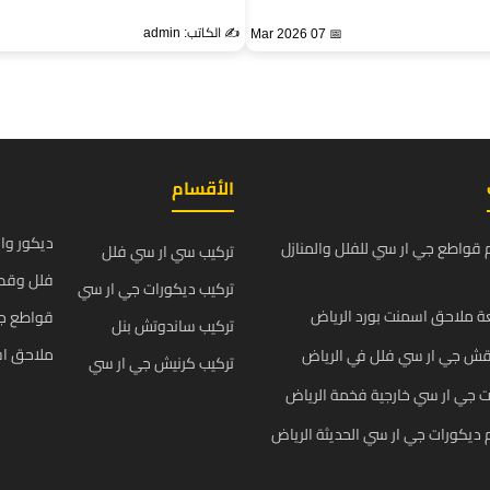
✍️ الكاتب: admin
📅 07 Mar 2026
الأقسام
ديكور وا
قواطع جي ار سي للفلل والمنازل
تركيب سي ار سي فلل
فلل وقص
تركيب ديكورات جي ار سي
 ملاحق اسمنت بورد الرياض
قواطع ج
تركيب ساندوتش بنل
ملاحق اس
قش جي ار سي فلل في الرياض
تركيب كرنيش جي ار سي
 جي ار سي خارجية فخمة الرياض
يكورات جي ار سي الحديثة الرياض