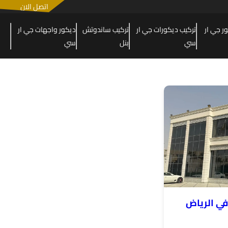
اتصل الان
 جي ار
تركيب ديكورات جي ار
تركيب ساندوتش
ديكور واجهات جي ار
سي
بنل
سي