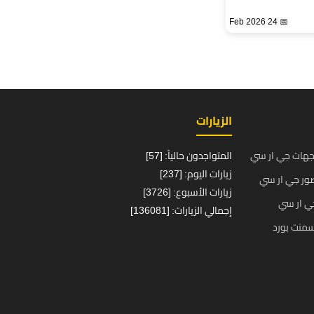
📅 24 Feb 2026
الزيارات
جهات جي ار سي
المتواجدون حالياً: [57]
زيارات اليوم: [237]
ور جي ار سي
زيارات الأسبوع: [3726]
ي ار سي
إجمالي الزيارات: [136081]
منت بورد