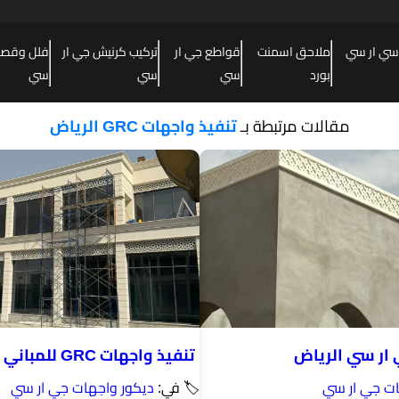
سي ار سي
ملاحق اسمنت
قواطع جي ار
تركيب كرنيش جي ار
فلل وقصور
بورد
سي
سي
سي
مقالات مرتبطة بـ
تنفيذ واجهات GRC الرياض
ار سي الرياض
تنفيذ واجهات GRC للمباني في الرياض
ات جي ار سي
🏷 في:
ديكور واجهات جي ار سي