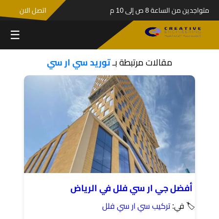
متواجدين من الساعة 8 ص إلى 10 م
اتصل الان
☰
مقالات مرتبطة بـ
توريد سي ار سي
أفضل جي ار سي فلل في الرياض
🏷 في:
تركيب سي ار سي فلل