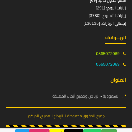
المتواجدون حالياً: [69]
زيارات اليوم: [291]
زيارات الأسبوع: [3780]
إجمالي الزيارات: [136135]
الهـــواتف
0565072069
📞
0565072069
📞
العنوان
📍
السعودية - الرياض وجميع أنحاء المملكة
جميع الحقوق محفوظة لـ الإبداع العصري للديكور