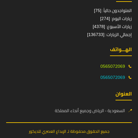
المتواجدون حالياً: [75]
زيارات اليوم: [274]
زيارات الأسبوع: [4378]
إجمالي الزيارات: [136733]
الهـــواتف
0565072069
📞
0565072069
📞
العنوان
📍
السعودية - الرياض وجميع أنحاء المملكة
جميع الحقوق محفوظة لـ الإبداع العصري للديكور