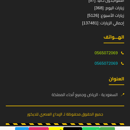
المتواجدون حالياً: [57]
زيارات اليوم: [368]
زيارات الأسبوع: [5126]
إجمالي الزيارات: [137481]
الهـــواتف
0565072069
📞
0565072069
📞
العنوان
📍
السعودية - الرياض وجميع أنحاء المملكة
جميع الحقوق محفوظة لـ الإبداع العصري للديكور