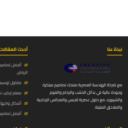
نبذة عنا
أحدث المقالات
📅
أفضل تصاميم 
الرياض
📅
مقاول توسيعة
مع شركة الهندسة العصرية نمنحك تصاميم مبتكرة
وجودة عالية في بدائل الخشب والرخام والفوم
📅
معلم تركيب ن
والشيبورد، مع حلول عصرية للجبس والمجالس الزجاجية
📅
أشكال واجهات
والملاحق المتينة.
📅
أفضل تصاميم د