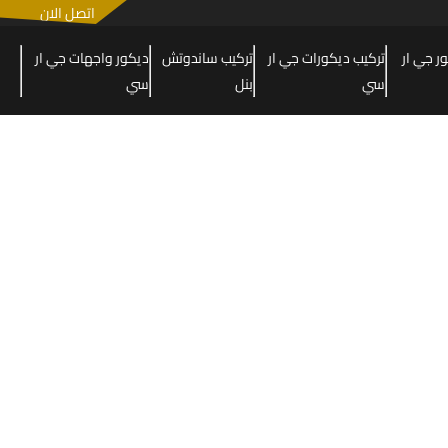
اتصل الان
 جي ار
تركيب ديكورات جي ار
تركيب ساندوتش
ديكور واجهات جي ار
سي
بنل
سي