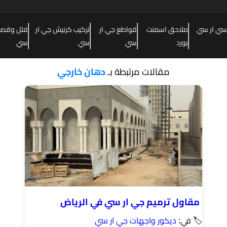
سي ار سي
ملاحق اسمنت
قواطع جي ار
تركيب كرنيش جي ار
فلل وقصور
بورد
سي
سي
سي
مقالات مرتبطة بـ
دهان خارجي
مقاول ترميم جي ار سي في الرياض
🏷 في:
ديكور واجهات جي ار سي