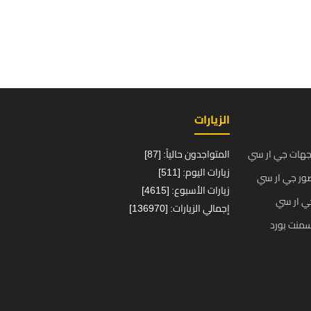
الزيارات
جهات جي ار سي
المتواجدون حالياً: [87]
زيارات اليوم: [511]
ور جي ار سي
زيارات الأسبوع: [4615]
ي ار سي
إجمالي الزيارات: [136970]
منت بورد