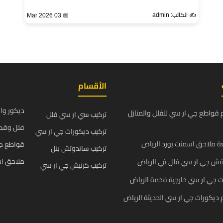
✍️ الكاتب: admin
📅 03 Mar 2026
الأقسام
ديكور وا
قواطع جي ار سي للفلل والمنازل
تركيب سي ار سي فلل
فلل وقص
تركيب ديكورات جي ار سي
 ملاحق اسمنت بورد الرياض
قواطع ج
تركيب ساندوتش بنل
ملاحق اس
قش جي ار سي فلل في الرياض
تركيب كرنيش جي ار سي
 جي ار سي خارجية فخمة الرياض
يكورات جي ار سي الحديثة الرياض