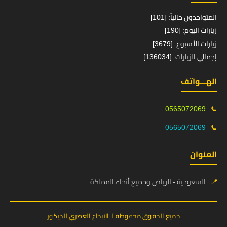
المتواجدون حالياً: [101]
زيارات اليوم: [190]
زيارات الأسبوع: [3679]
إجمالي الزيارات: [136034]
الهـــواتف
0565072069
📞
0565072069
📞
العنوان
📍
السعودية - الرياض وجميع أنحاء المملكة
جميع الحقوق محفوظة لـ الإبداع العصري للديكور