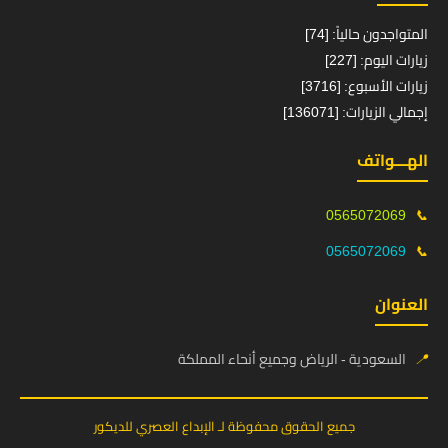
المتواجدون حالياً: [74]
زيارات اليوم: [227]
زيارات الأسبوع: [3716]
إجمالي الزيارات: [136071]
الهـــواتف
0565072069
📞
0565072069
📞
العنوان
📍
السعودية - الرياض وجميع أنحاء المملكة
جميع الحقوق محفوظة لـ الإبداع العصري للديكور