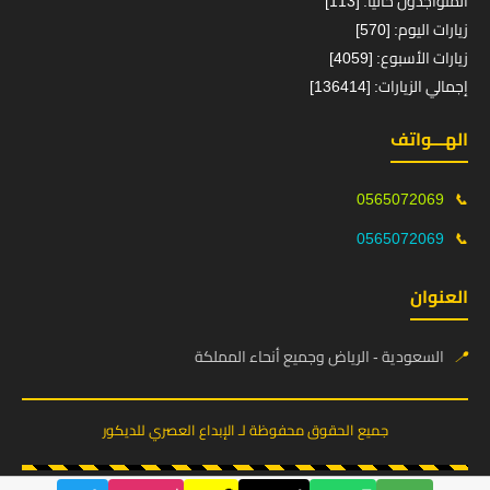
المتواجدون حالياً: [113]
زيارات اليوم: [570]
زيارات الأسبوع: [4059]
إجمالي الزيارات: [136414]
الهـــواتف
0565072069
📞
0565072069
📞
العنوان
📍
السعودية - الرياض وجميع أنحاء المملكة
جميع الحقوق محفوظة لـ الإبداع العصري للديكور