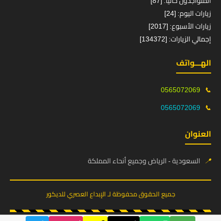
المتواجدون حالياً: [87]
زيارات اليوم: [24]
زيارات الأسبوع: [2017]
إجمالي الزيارات: [134372]
الهـــواتف
0565072069
📞
0565072069
📞
العنوان
📍
السعودية - الرياض وجميع أنحاء المملكة
جميع الحقوق محفوظة لـ الإبداع العصري للديكور