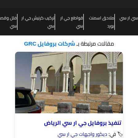
سي ار سي
ملاحق اسمنت
قواطع جي ار
تركيب كرنيش جي ار
فلل وقصور
بورد
سي
سي
سي
مقالات مرتبطة بـ
شركات بروفايل GRC
تنفيذ بروفايل جي ار سي الرياض
🏷 في:
ديكور واجهات جي ار سي