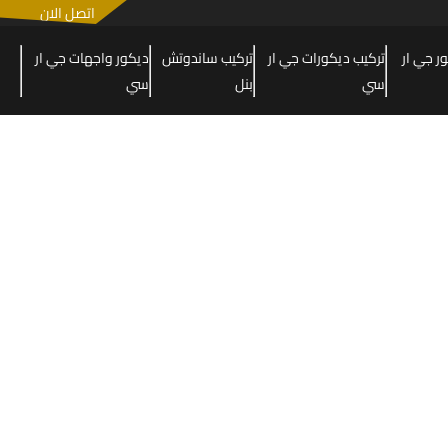
اتصل الان
 جي ار
تركيب ديكورات جي ار
تركيب ساندوتش
ديكور واجهات جي ار
سي
بنل
سي