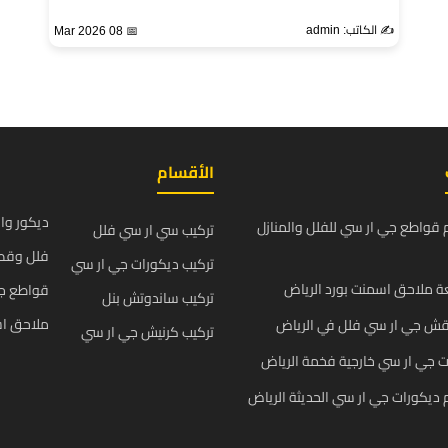
✍️ الكاتب: admin
📅 08 Mar 2026
الأقسام
ديكور وا
قواطع جي ار سي للفلل والمنازل
تركيب سي ار سي فلل
فلل وقص
تركيب ديكورات جي ار سي
 ملاحق اسمنت بورد الرياض
قواطع ج
تركيب ساندوتش بنل
ملاحق اس
قش جي ار سي فلل في الرياض
تركيب كرنيش جي ار سي
 جي ار سي خارجية فخمة الرياض
يكورات جي ار سي الحديثة الرياض