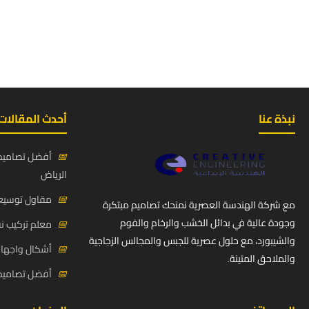
نبذة عنا
أحدث المقالات
📅
أفضل تصاميم 
الرياض
📅
مقاول توسيعة
مع شركة الهندسة العصرية نمنحك تصاميم مبتكرة
وجودة عالية في بدائل الخشب والرخام والفوم
📅
معلم تركيب ن
والشيبورد، مع حلول عصرية للجبس والمجالس الزجاجية
📅
أشكال واجهات
والملاحق المتينة.
📅
أفضل تصاميم د