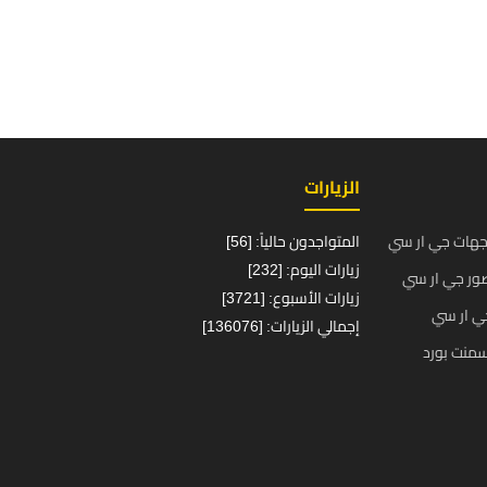
الزيارات
جهات جي ار سي
المتواجدون حالياً: [56]
زيارات اليوم: [232]
ور جي ار سي
زيارات الأسبوع: [3721]
ي ار سي
إجمالي الزيارات: [136076]
منت بورد