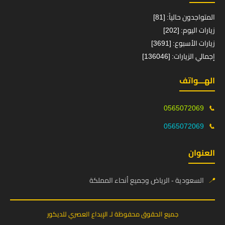
المتواجدون حالياً: [81]
زيارات اليوم: [202]
زيارات الأسبوع: [3691]
إجمالي الزيارات: [136046]
الهـــواتف
0565072069
📞
0565072069
📞
العنوان
📍
السعودية - الرياض وجميع أنحاء المملكة
جميع الحقوق محفوظة لـ الإبداع العصري للديكور